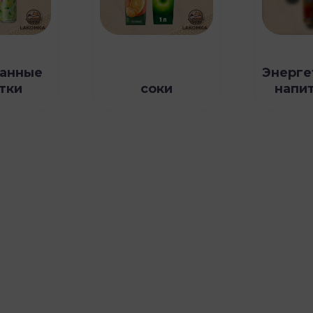
ванные
Энерге
тки
соки
напит