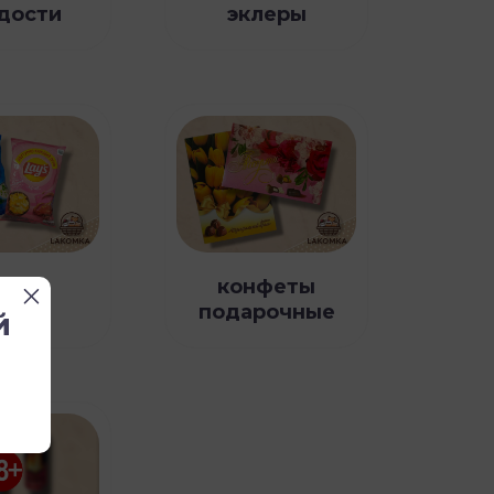
дости
эклеры
конфеты
неки
подарочные
й