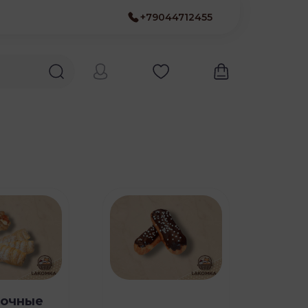
+79044712455
точные