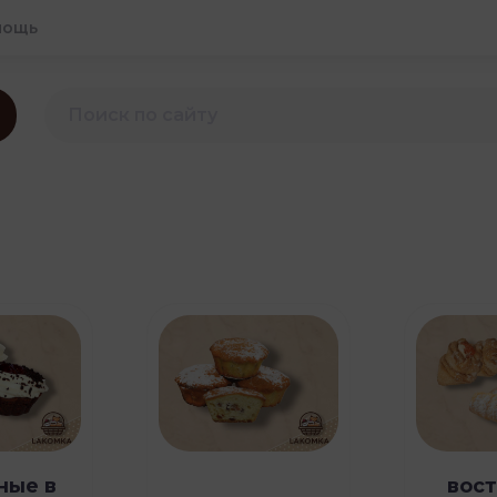
мощь
ные в
вос