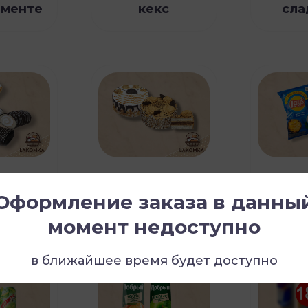
именте
кекс
сла
еты
торты
С
Оформление заказа в данны
момент недоступно
в ближайшее время будет доступно