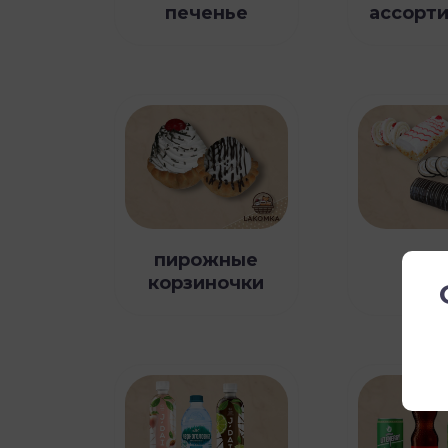
печенье
ассорт
пирожные
корзиночки
рул