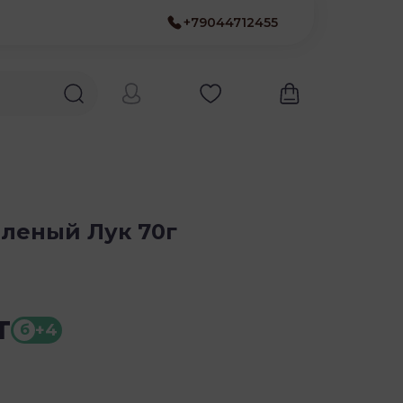
+79044712455
леный Лук 70г
т
+4
б