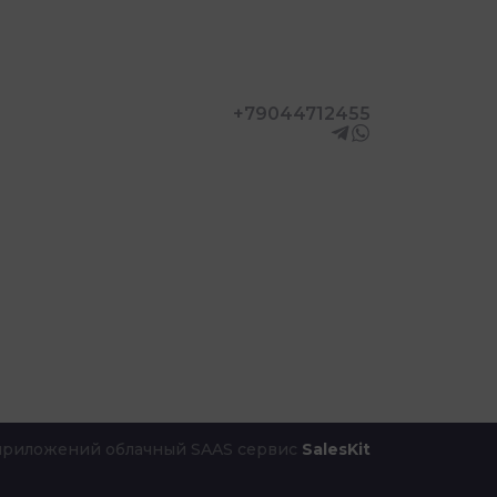
+79044712455
 приложений облачный SAAS сервис
SalesKit