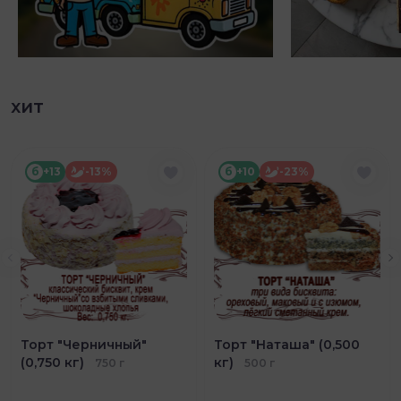
хит
б
+13
-13%
б
+10
-23%
Торт "Черничный"
Торт "Наташа" (0,500
(0,750 кг)
кг)
750 г
500 г