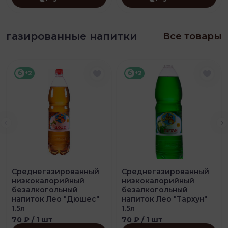
газированные напитки
Все товары
б
+2
б
+2
Среднегазированный
Среднегазированный
низкокалорийный
низкокалорийный
безалкогольный
безалкогольный
напиток Лео "Дюшес"
напиток Лео "Тархун"
1.5л
1.5л
70 ₽
/ 1 шт
70 ₽
/ 1 шт