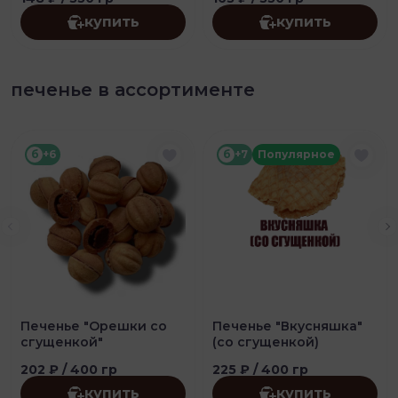
купить
купить
печенье в ассортименте
б
+6
б
+7
Популярное
Печенье "Орешки со
Печенье "Вкусняшка"
сгущенкой"
(со сгущенкой)
202 ₽
/ 400 гр
225 ₽
/ 400 гр
купить
купить