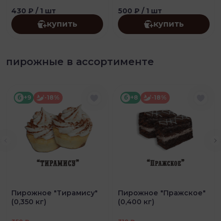
430 ₽
/ 1 шт
500 ₽
/ 1 шт
купить
купить
пирожные в ассортименте
б
+9
-18%
б
+8
-18%
Пирожное "Тирамису"
Пирожное "Пражское"
(0,350 кг)
(0,400 кг)