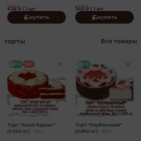
500
₽
440
₽
436 ₽
/ 1 шт
340 ₽
/ 1 шт
купить
купить
торты
Все товары
б
+13
Хит
б
+15
Торт "Алый бархат"
Торт "Клубничный"
(0,500 кг)
(0,850 кг)
500 г
850 г