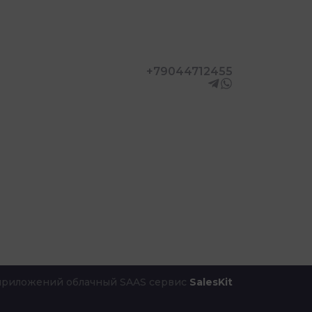
+79044712455
 приложений облачный SAAS сервис
SalesKit