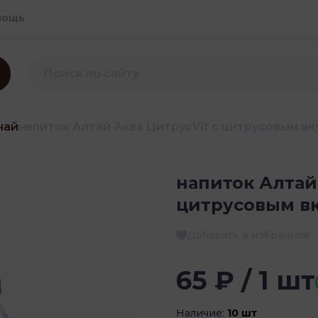
мощь
чай
напиток Алтай Аква ЦитрусVit с цитрусовым вку
напиток Алтай
цитрусовым вк
Добавить в избранное
65 ₽ / 1 шт
Наличие:
10 шт