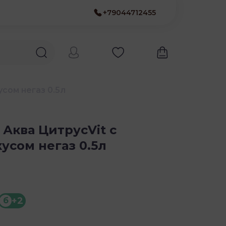
+79044712455
сом негаз 0.5л
 Аква ЦитрусVit с
усом негаз 0.5л
+2
б