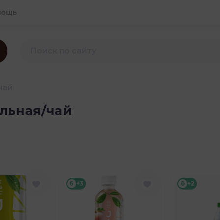
мощь
чай
льная/чай
б
+3
б
+2