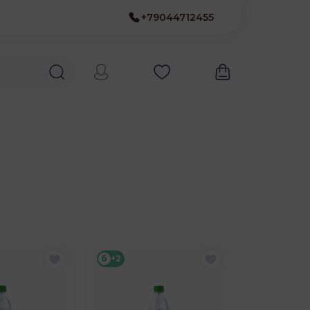
+79044712455
б
+2