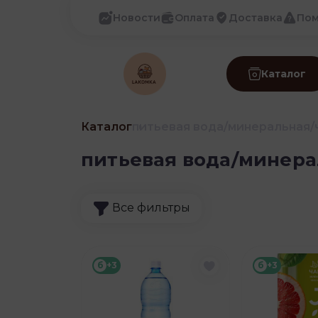
Новости
Оплата
Доставка
По
Каталог
Каталог
питьевая вода/минеральная/
питьевая вода/минера
Все фильтры
б
+3
б
+3