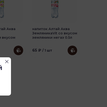
тай Аква
напиток Алтай Аква
ЗемляникаVit со вкусом
 вкусом
земляники негаз 0.5л
65 ₽
/ 1 шт
й