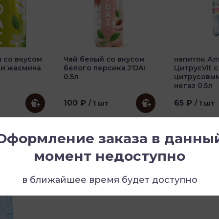
 со вкусом
Чай белый со вкусом
напиток Ал
 и жасмина
белого персика J'DAI
ЦитрусVit с
0.5л
цитрусовым
негаз 0.5л
100 ₽
65 ₽
/ 1 шт
/ 1 шт
Оформление заказа в данны
момент недоступно
в ближайшее время будет доступно