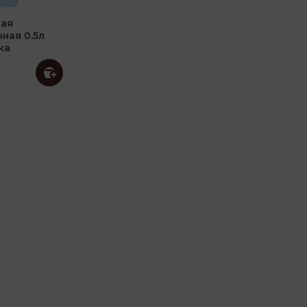
вая
ная 0.5л
ка