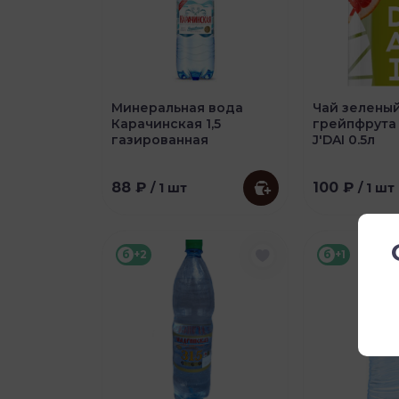
Минеральная вода
Чай зеленый
Карачинская 1,5
грейпфрута
газированная
J'DAI 0.5л
88 ₽
100 ₽
/ 1 шт
/ 1 шт
б
+2
б
+1