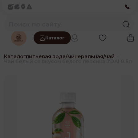
Каталог
Каталог
питьевая вода/минеральная/чай
Чай белый со вкусом белого персика J'DAI 0.5л